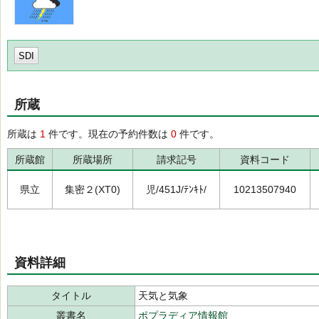
SDI
所蔵
所蔵は
1
件です。現在の予約件数は
0
件です。
所蔵館
所蔵場所
請求記号
資料コード
県立
集密２(XT0)
児/451J/ﾃﾝｷﾄ/
10213507940
資料詳細
タイトル
天気と気象
叢書名
ポプラディア情報館