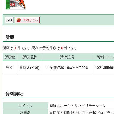
SDI
予約かごへ
所蔵
所蔵は
1
件です。現在の予約件数は
0
件です。
所蔵館
所蔵場所
請求記号
資料コー
県立
書庫３(XN6)
主配架/780.19/ｺﾔﾏ*ｲ/2006
102135569
資料詳細
タイトル
図解スポーツ・リハビリテーション
副書名
重症度と時間経過に応じた40プログラム