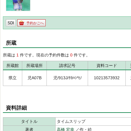
SDI
予約かごへ
所蔵
所蔵は
1
件です。現在の予約件数は
0
件です。
所蔵館
所蔵場所
請求記号
資料コード
県立
児A07B
児/913J/ﾀｶﾊｼ*ﾋ/
10213573932
資料詳細
タイトル
タイムスリップ
著者
高橋 宏幸
／作・絵