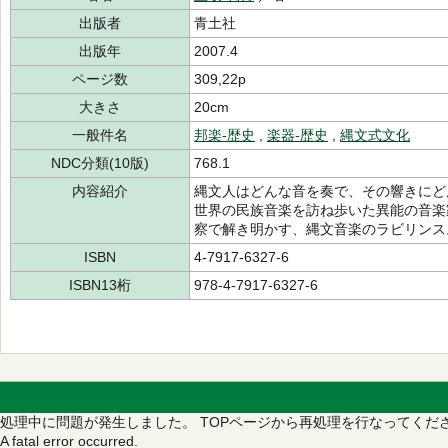
出版者
青土社
出版年
2007.4
ページ数
309,22p
大きさ
20cm
一般件名
邦楽-歴史
,
楽器-歴史
,
縄文式文化
NDC分類(10版)
768.1
内容紹介
縄文人はどんな音を奏で、その響きにど
世界の民族音楽を訪ね歩いた異能の音楽
察で解き明かす、縄文音楽のラビリンス
ISBN
4-7917-6327-6
ISBN13桁
978-4-7917-6327-6
処理中に問題が発生しました。
TOPページから再処理を行なってくだ
A fatal error occurred.