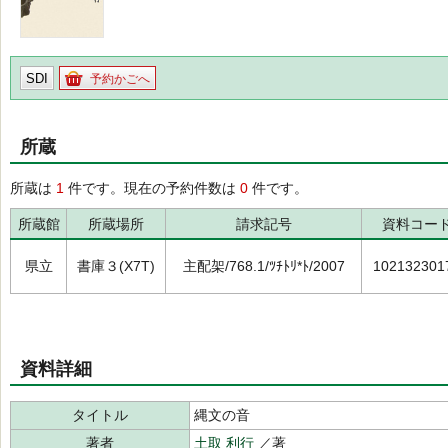
SDI
予約かごへ
所蔵
所蔵は
1
件です。現在の予約件数は
0
件です。
所蔵館
所蔵場所
請求記号
資料コー
県立
書庫３(X7T)
主配架/768.1/ﾂﾁﾄﾘ*ﾄ/2007
102132301
資料詳細
タイトル
縄文の音
著者
土取 利行
／著