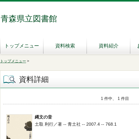
青森県立図書館
トップメニュー
資料検索
資料紹介
トップメニュー
>
資料詳細
1 件中、 1 件目
縄文の音
土取 利行／著 -- 青土社 -- 2007.4 -- 768.1