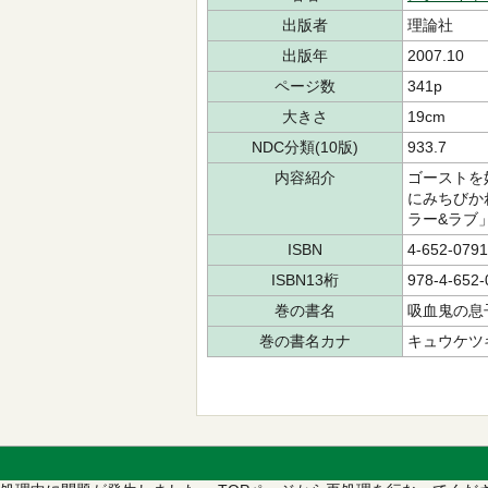
出版者
理論社
出版年
2007.10
ページ数
341p
大きさ
19cm
NDC分類(10版)
933.7
内容紹介
ゴーストを
にみちびか
ラー&ラブ
ISBN
4-652-0791
ISBN13桁
978-4-652-
巻の書名
吸血鬼の息
巻の書名カナ
キュウケツキ