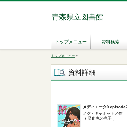
青森県立図書館
トップメニュー
資料検索
トップメニュー
>
資料詳細
メディエータ0 episode
メグ・キャボット／作 -- 理論社
（ 吸血鬼の息子 ）