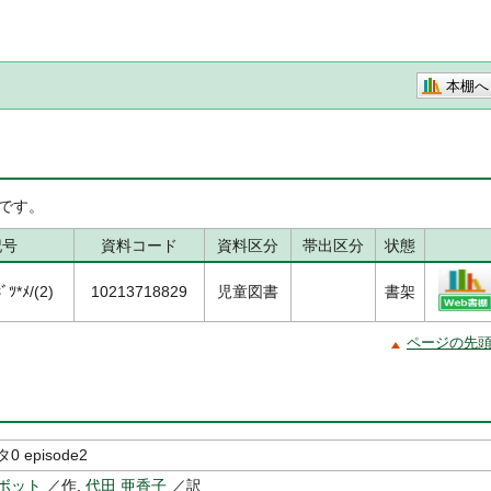
本棚へ
です。
記号
資料コード
資料区分
帯出区分
状態
ﾞﾂ*ﾒ/(2)
10213718829
児童図書
書架
ページの先
 episode2
ボット
／作,
代田 亜香子
／訳