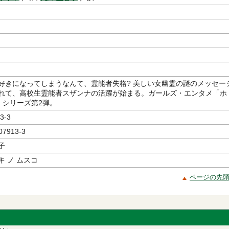
好きになってしまうなんて、霊能者失格? 美しい女幽霊の謎のメッセー
れて、高校生霊能者スザンナの活躍が始まる。ガールズ・エンタメ「ホ
」シリーズ第2弾。
3-3
07913-3
子
 ノ ムスコ
ページの先