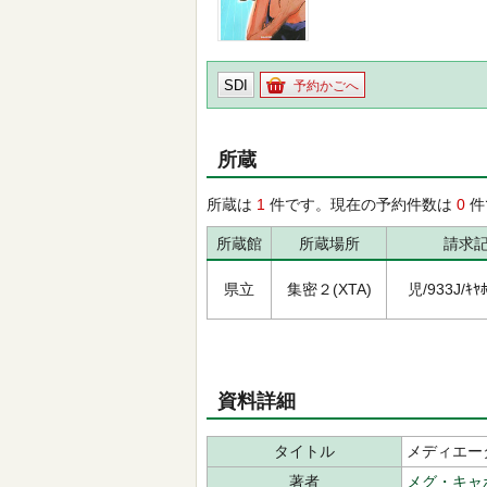
SDI
予約かごへ
所蔵
所蔵は
1
件です。現在の予約件数は
0
件
所蔵館
所蔵場所
請求
県立
集密２(XTA)
児/933J/ｷﾔﾎ
資料詳細
タイトル
メディエータ0
著者
メグ・キャ