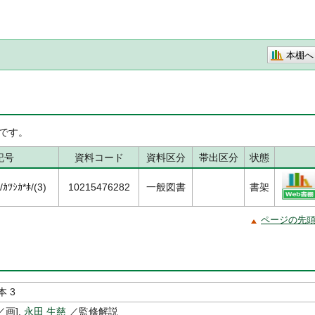
本棚へ
です。
記号
資料コード
資料区分
帯出区分
状態
ﾂｼｶ*ﾎ/(3)
10215476282
一般図書
書架
ページの先
 3
／画],
永田 生慈
／監修解説