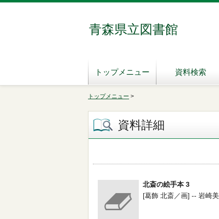
青森県立図書館
トップメニュー
資料検索
トップメニュー
>
資料詳細
北斎の絵手本 3
[葛飾 北斎／画] -- 岩崎美術社 