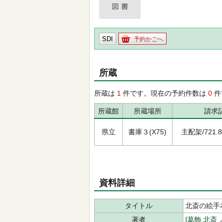
SDI
予約かごへ
所蔵
所蔵は
1
件です。現在の予約件数は
0
件
所蔵館
所蔵場所
請求
県立
書庫３(X75)
主配架/721.8/ｶ
資料詳細
タイトル
北斎の絵手本
著者
[葛飾 北斎