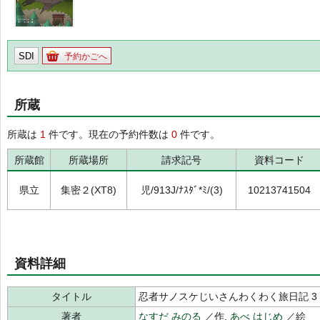
SDI
予約かごへ
所蔵
所蔵は
1
件です。現在の予約件数は
0
件です。
所蔵館
所蔵場所
請求記号
資料コード
県立
集密２(XT8)
児/913J/ﾅｽﾀﾞ*ﾐ/(3)
10213741504
資料詳細
タイトル
忍者サノスケじいさんわくわく旅日記 3
著者
なすだ みのる
／作,
あべ はじめ
／絵