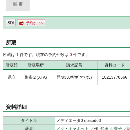
SDI
予約かごへ
所蔵
所蔵は
1
件です。現在の予約件数は
0
件です。
所蔵館
所蔵場所
請求記号
資料コード
県立
集密２(XTA)
児/933J/ｷﾔﾎﾞﾂ*ﾒ/(3)
10213778566
資料詳細
タイトル
メディエータ0 episode3
著者
メグ・キャボット
／作,
代田 亜香子
／