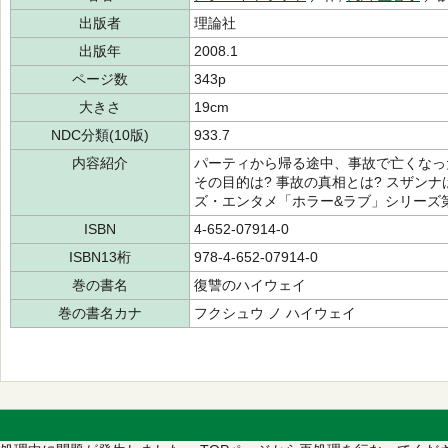
出版者
理論社
出版年
2008.1
ページ数
343p
大きさ
19cm
NDC分類(10版)
933.7
内容紹介
パーティから帰る途中、事故で亡くなっ
その目的は? 事故の真相とは? スザン
ズ・エンタメ「ホラー&ラブ」シリーズ
ISBN
4-652-07914-0
ISBN13桁
978-4-652-07914-0
巻の書名
復讐のハイウェイ
巻の書名カナ
フクシュウ ノ ハイウェイ