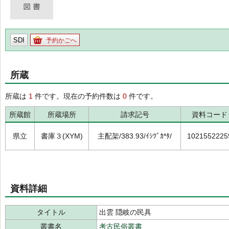
SDI
予約かごへ
所蔵
所蔵は
1
件です。現在の予約件数は
0
件です。
所蔵館
所蔵場所
請求記号
資料コード
県立
書庫３(XYM)
主配架/383.93/ｲｼﾂﾞｶ*ﾀ/
1021552225
資料詳細
タイトル
出雲 隠岐の民具
叢書名
考古民俗叢書