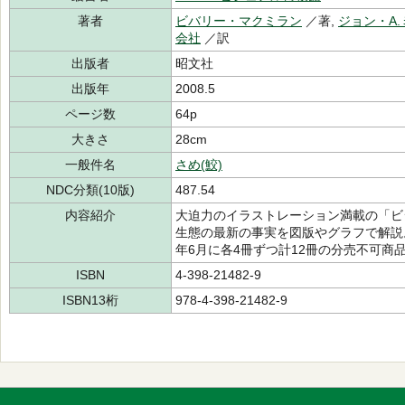
著者
ビバリー・マクミラン
／著,
ジョン・A
会社
／訳
出版者
昭文社
出版年
2008.5
ページ数
64p
大きさ
28cm
一般件名
さめ(鮫)
NDC分類(10版)
487.54
内容紹介
大迫力のイラストレーション満載の「ビ
生態の最新の事実を図版やグラフで解説。本商
年6月に各4冊ずつ計12冊の分売不可商
ISBN
4-398-21482-9
ISBN13桁
978-4-398-21482-9