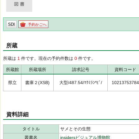
SDI
予約かごへ
所蔵
所蔵は
1
件です。現在の予約件数は
0
件です。
所蔵館
所蔵場所
請求記号
資料コード
県立
書庫２(XSB)
大型/487.54/ﾏｸﾐﾗﾝ*ﾋﾞ/
10213753784
資料詳細
タイトル
サメとその生態
叢書名
insidersビジュアル博物館