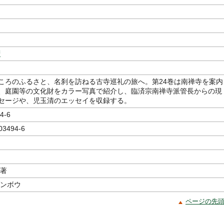
府
ころのふるさと、名刹を訪ねる古寺巡礼の旅へ。第24巻は南禅寺を案内
、庭園等の文化財をカラー写真で紹介し、臨済宗南禅寺派管長からの現
セージや、児玉清のエッセイを収録する。
4-6
03494-6
／著
ブンボウ
ページの先