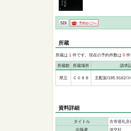
SDI
予約かごへ
所蔵
所蔵は
1
件です。現在の予約件数は
0
件
所蔵館
所蔵場所
請求
県立
Ｃ０８Ｂ
主配架/185.9162/ｺｼﾞ
資料詳細
タイトル
古寺巡礼京都
出版者
淡交社