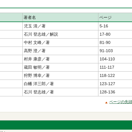
著者名
ページ
児玉 清／著
5-16
石川 登志雄／解説
17-80
中村 文峰／著
81-90
高野 澄／著
91-103
村井 康彦／著
104-110
蔵田 敏明／著
111-117
狩野 博幸／著
118-122
白幡 洋三郎／著
123-127
石川 登志雄／著
128-136
ページの先