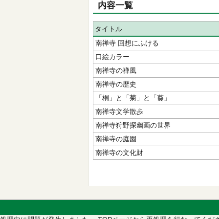
内容一覧
タイトル
南禅寺 回想にふける
口絵カラー
南禅寺の禅風
南禅寺の歴史
「桐」と「菊」と「葵」
南禅寺文学散歩
南禅寺狩野探幽画の世界
南禅寺の庭園
南禅寺の文化財