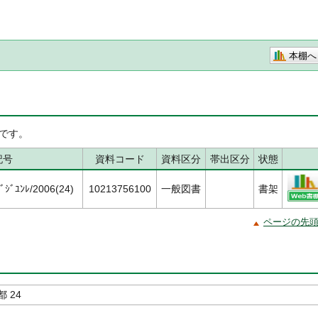
本棚へ
です。
記号
資料コード
資料区分
帯出区分
状態
ｼﾞﾕﾝﾚ/2006(24)
10213756100
一般図書
書架
ページの先
 24