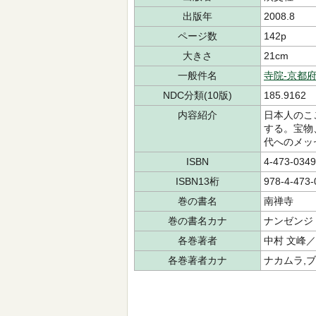
出版年
2008.8
ページ数
142p
大きさ
21cm
一般件名
寺院-京都
NDC分類(10版)
185.9162
内容紹介
日本人のこ
する。宝物
代へのメッ
ISBN
4-473-0349
ISBN13桁
978-4-473-
巻の書名
南禅寺
巻の書名カナ
ナンゼンジ
各巻著者
中村 文峰
各巻著者カナ
ナカムラ,