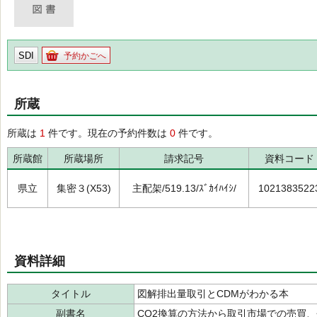
SDI
予約かごへ
所蔵
所蔵は
1
件です。現在の予約件数は
0
件です。
所蔵館
所蔵場所
請求記号
資料コード
県立
集密３(X53)
主配架/519.13/ｽﾞｶｲﾊｲｼ/
1021383522
資料詳細
タイトル
図解排出量取引とCDMがわかる本
副書名
CO2換算の方法から取引市場での売買