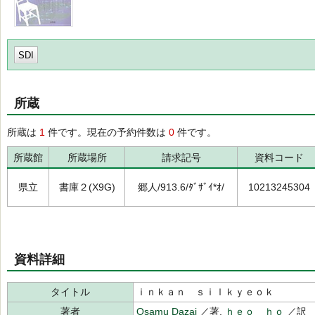
SDI
所蔵
所蔵は
1
件です。現在の予約件数は
0
件です。
所蔵館
所蔵場所
請求記号
資料コード
県立
書庫２(X9G)
郷人/913.6/ﾀﾞｻﾞｲ*ｵ/
10213245304
資料詳細
タイトル
ｉｎｋａｎ ｓｉｌｋｙｅｏｋ
著者
Osamu Dazai
／著,
ｈｅｏ ｈｏ
／訳