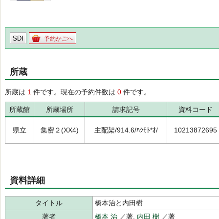
SDI
予約かごへ
所蔵
所蔵は
1
件です。現在の予約件数は
0
件です。
所蔵館
所蔵場所
請求記号
資料コード
県立
集密２(XX4)
主配架/914.6/ﾊｼﾓﾄ*ｵ/
10213872695
資料詳細
タイトル
橋本治と内田樹
著者
橋本 治
／著,
内田 樹
／著