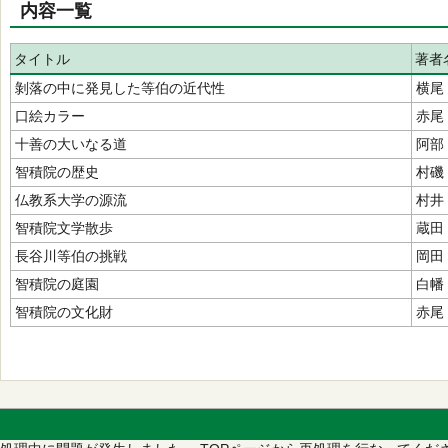
内容一覧
タイトル
著者
剝落の中に発見した等伯の近代性
横尾
口絵カラー
赤尾
十善の大いなる道
阿部
智積院の歴史
村磯
仏教系大学の源流
村井
智積院文学散歩
蔵田
長谷川等伯の挑戦
岡田
智積院の庭園
白幡
智積院の文化財
赤尾