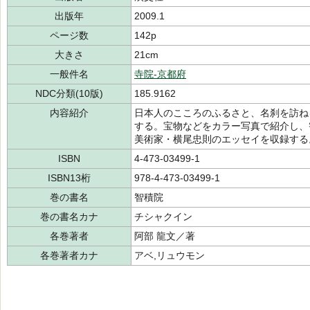
出版年
2009.1
ページ数
142p
大きさ
21cm
一般件名
寺院-京都府
NDC分類(10版)
185.9162
内容紹介
日本人のこころのふるさと、名刹を訪ね
する。宝物などをカラー写真で紹介し、
美術家・横尾忠則のエッセイを収録する
ISBN
4-473-03499-1
ISBN13桁
978-4-473-03499-1
巻の書名
智積院
巻の書名カナ
チシャクイン
各巻著者
阿部 龍文／著
各巻著者カナ
アベ,リュウモン