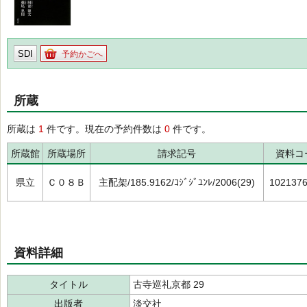
SDI
予約かごへ
所蔵
所蔵は
1
件です。現在の予約件数は
0
件です。
所蔵館
所蔵場所
請求記号
資料コ
県立
Ｃ０８Ｂ
主配架/185.9162/ｺｼﾞｼﾞﾕﾝﾚ/2006(29)
102137
資料詳細
タイトル
古寺巡礼京都 29
出版者
淡交社