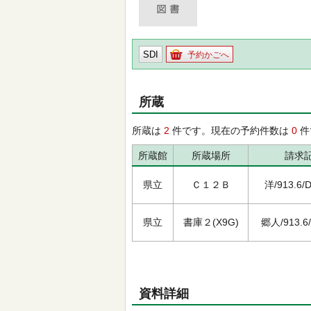
SDI
予約かごへ
所蔵
所蔵は
2
件です。現在の予約件数は
0
件
所蔵館
所蔵場所
請求
県立
Ｃ１２Ｂ
洋/913.6/D
県立
書庫２(X9G)
郷人/913.6/
資料詳細