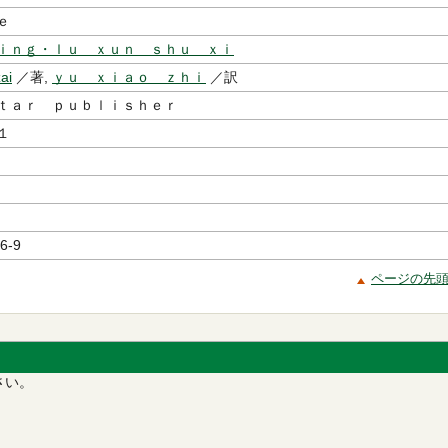
ｅ
ｉｎｇ・ｌｕ ｘｕｎ ｓｈｕ ｘｉ
ai
／著,
ｙｕ ｘｉａｏ ｚｈｉ
／訳
ｔａｒ ｐｕｂｌｉｓｈｅｒ
１
6-9
ページの先
さい。