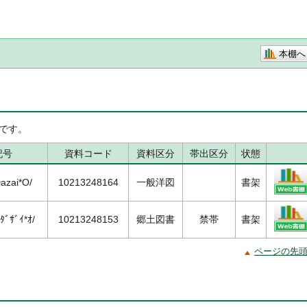
本棚へ
です。
記号
資料コード
資料区分
帯出区分
状態
azai*O/
10213248164
一般洋図
書架
ﾀﾞｻﾞｲ*ｵ/
10213248153
郷土図書
禁帯
書架
ページの先