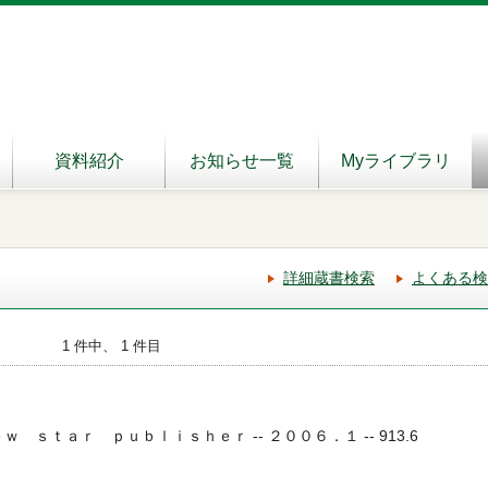
資料紹介
お知らせ一覧
Myライブラリ
詳細蔵書検索
よくある検
1 件中、 1 件目
- Ｎｅｗ ｓｔａｒ ｐｕｂｌｉｓｈｅｒ -- ２００６．１ -- 913.6