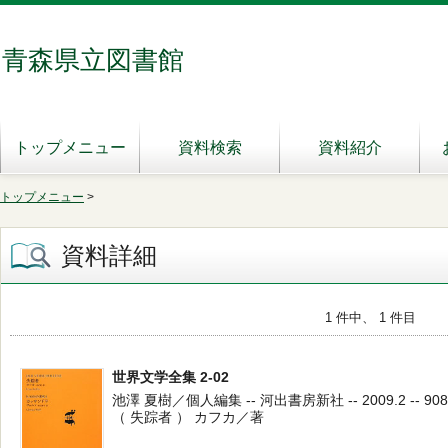
青森県立図書館
トップメニュー
資料検索
資料紹介
トップメニュー
>
資料詳細
1 件中、 1 件目
世界文学全集 2-02
池澤 夏樹／個人編集 -- 河出書房新社 -- 2009.2 -- 908
（ 失踪者 ） カフカ／著