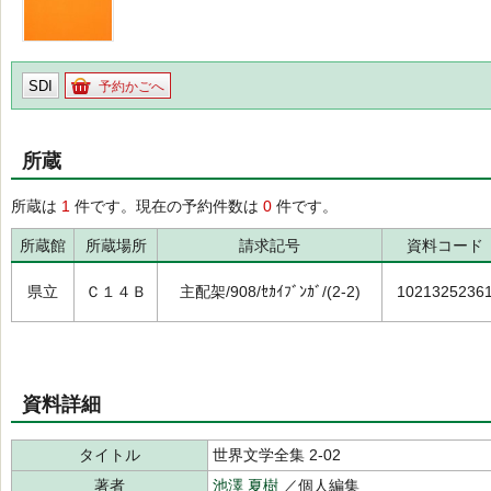
SDI
予約かごへ
所蔵
所蔵は
1
件です。現在の予約件数は
0
件です。
所蔵館
所蔵場所
請求記号
資料コード
県立
Ｃ１４Ｂ
主配架/908/ｾｶｲﾌﾞﾝｶﾞ/(2-2)
1021325236
資料詳細
タイトル
世界文学全集 2-02
著者
池澤 夏樹
／個人編集