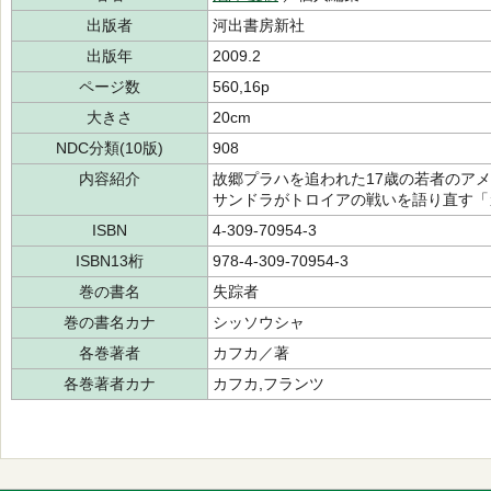
出版者
河出書房新社
出版年
2009.2
ページ数
560,16p
大きさ
20cm
NDC分類(10版)
908
内容紹介
故郷プラハを追われた17歳の若者のア
サンドラがトロイアの戦いを語り直す「
ISBN
4-309-70954-3
ISBN13桁
978-4-309-70954-3
巻の書名
失踪者
巻の書名カナ
シッソウシャ
各巻著者
カフカ／著
各巻著者カナ
カフカ,フランツ