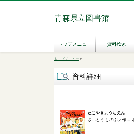
青森県立図書館
トップメニュー
資料検索
トップメニュー
>
資料詳細
たこやきようちえん
さいとう しのぶ／作 -- ポプラ