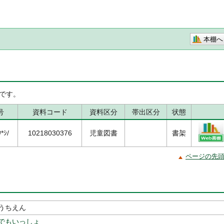
本棚へ
です。
号
資料コード
資料区分
帯出区分
状態
*ｼ/
10218030376
児童図書
書架
ページの先
うちえん
でもいっしょ