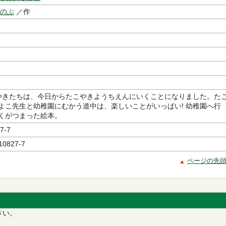
しのぶ
／作
やきたちは、今日からたこやきようちえんにいくことになりました。た
よこ先生と幼稚園にむかう道中は、楽しいことがいっぱい! 幼稚園へ行
くがつまった絵本。
7-7
10827-7
ページの先
さい。