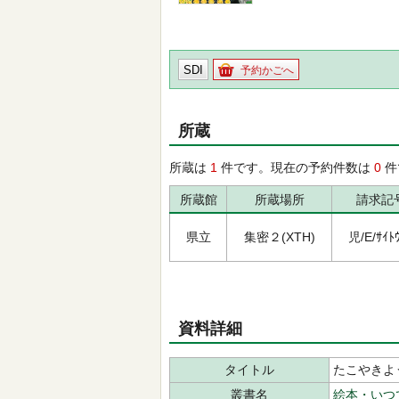
SDI
予約かごへ
所蔵
所蔵は
1
件です。現在の予約件数は
0
件
所蔵館
所蔵場所
請求記
県立
集密２(XTH)
児/E/ｻｲﾄｳ
資料詳細
タイトル
たこやきよ
叢書名
絵本・いつ