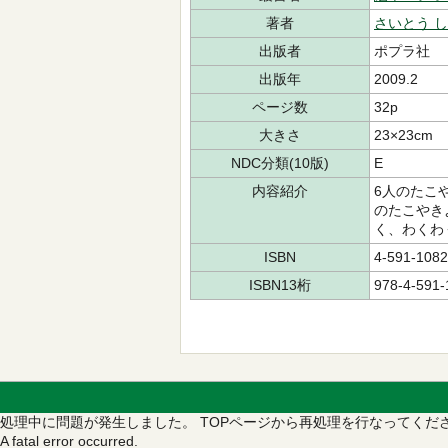
著者
さいとう 
出版者
ポプラ社
出版年
2009.2
ページ数
32p
大きさ
23×23cm
NDC分類(10版)
E
内容紹介
6人のたこ
のたこやき
く、わくわ
ISBN
4-591-1082
ISBN13桁
978-4-591-
処理中に問題が発生しました。
TOPページから再処理を行なってくだ
A fatal error occurred.