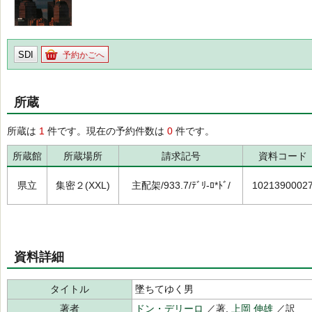
SDI
予約かごへ
所蔵
所蔵は
1
件です。現在の予約件数は
0
件です。
所蔵館
所蔵場所
請求記号
資料コード
県立
集密２(XXL)
主配架/933.7/ﾃﾞﾘ-ﾛ*ﾄﾞ/
1021390002
資料詳細
タイトル
墜ちてゆく男
著者
ドン・デリーロ
／著,
上岡 伸雄
／訳