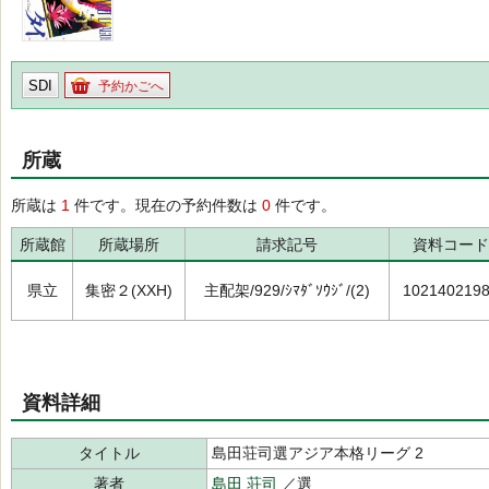
SDI
予約かごへ
所蔵
所蔵は
1
件です。現在の予約件数は
0
件です。
所蔵館
所蔵場所
請求記号
資料コード
県立
集密２(XXH)
主配架/929/ｼﾏﾀﾞｿｳｼﾞ/(2)
102140219
資料詳細
タイトル
島田荘司選アジア本格リーグ 2
著者
島田 荘司
／選