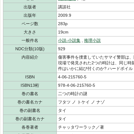
出版者
講談社
出版年
2009.9
ページ数
283p
大きさ
19cm
一般件名
小説-小説集
,
推理小説
NDC分類(10版)
929
内容紹介
傷害事件を捜査していたサマイ警部は、
現場で発見された2つの時計は、同じ時刻
件はいかに結び付くのか? ハードボイル
ISBN
4-06-215760-5
ISBN13桁
978-4-06-215760-5
巻の書名
二つの時計の謎
巻の書名カナ
フタツ ノ トケイ ノ ナゾ
巻の副書名
タイ
巻の副書名カナ
タイ
各巻著者
チャッタワーラック／著