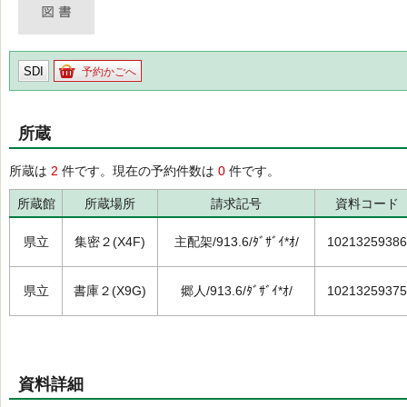
SDI
予約かごへ
所蔵
所蔵は
2
件です。現在の予約件数は
0
件です。
所蔵館
所蔵場所
請求記号
資料コード
県立
集密２(X4F)
主配架/913.6/ﾀﾞｻﾞｲ*ｵ/
10213259386
県立
書庫２(X9G)
郷人/913.6/ﾀﾞｻﾞｲ*ｵ/
10213259375
資料詳細