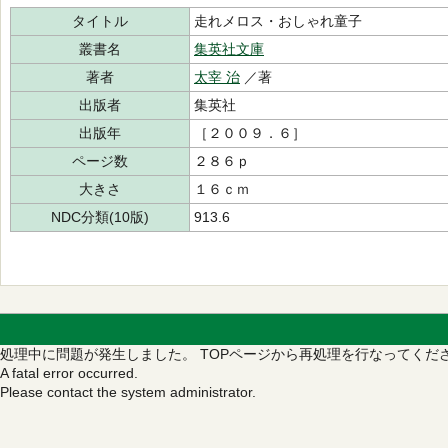
タイトル
走れメロス・おしゃれ童子
叢書名
集英社文庫
著者
太宰 治
／著
出版者
集英社
出版年
［２００９．６］
ページ数
２８６ｐ
大きさ
１６ｃｍ
NDC分類(10版)
913.6
処理中に問題が発生しました。
TOPページから再処理を行なってくだ
A fatal error occurred.
Please contact the system administrator.