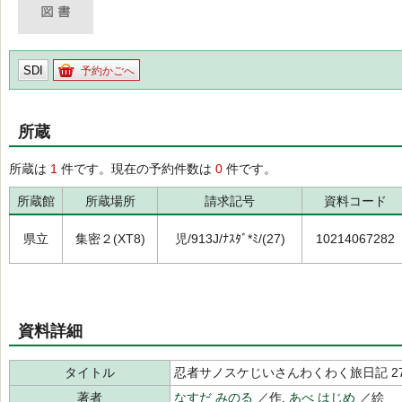
SDI
予約かごへ
所蔵
所蔵は
1
件です。現在の予約件数は
0
件です。
所蔵館
所蔵場所
請求記号
資料コード
県立
集密２(XT8)
児/913J/ﾅｽﾀﾞ*ﾐ/(27)
10214067282
資料詳細
タイトル
忍者サノスケじいさんわくわく旅日記 2
著者
なすだ みのる
／作,
あべ はじめ
／絵