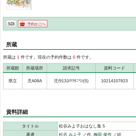
SDI
予約かごへ
所蔵
所蔵は
1
件です。現在の予約件数は
0
件です。
所蔵館
所蔵場所
請求記号
資料コード
県立
児A08A
児/913J/ﾏﾂﾀﾆ*ﾐ/(5)
10214107823
資料詳細
タイトル
松谷みよ子おはなし集 5
著者
松谷 みよ子
／作,
梅田 俊作
／絵