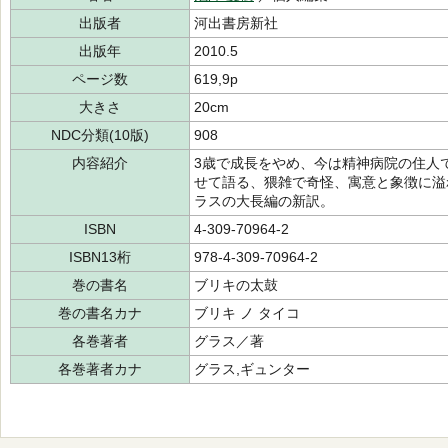
出版者
河出書房新社
出版年
2010.5
ページ数
619,9p
大きさ
20cm
NDC分類(10版)
908
内容紹介
3歳で成長をやめ、今は精神病院の住人
せて語る、猥雑で奇怪、寓意と象徴に溢
ラスの大長編の新訳。
ISBN
4-309-70964-2
ISBN13桁
978-4-309-70964-2
巻の書名
ブリキの太鼓
巻の書名カナ
ブリキ ノ タイコ
各巻著者
グラス／著
各巻著者カナ
グラス,ギュンター