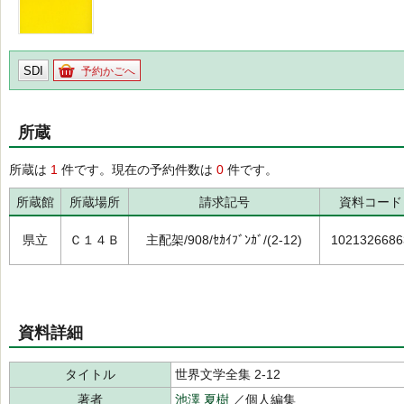
SDI
予約かごへ
所蔵
所蔵は
1
件です。現在の予約件数は
0
件です。
所蔵館
所蔵場所
請求記号
資料コード
県立
Ｃ１４Ｂ
主配架/908/ｾｶｲﾌﾞﾝｶﾞ/(2-12)
1021326686
資料詳細
タイトル
世界文学全集 2-12
著者
池澤 夏樹
／個人編集