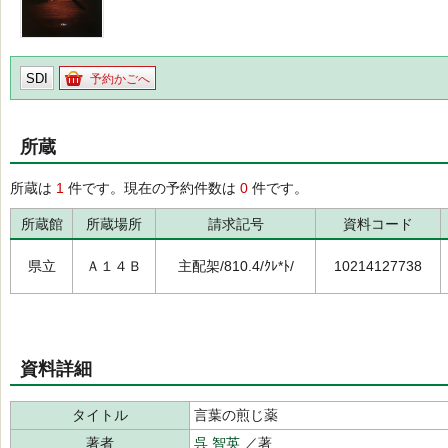
SDI
予約かごへ
所蔵
所蔵は
1
件です。現在の予約件数は
0
件です。
所蔵館
所蔵場所
請求記号
資料コード
県立
Ａ１４Ｂ
主配架/810.4/ｸﾚ*ﾄ/
10214127738
資料詳細
タイトル
言葉の煎じ薬
著者
呉 智英
／著