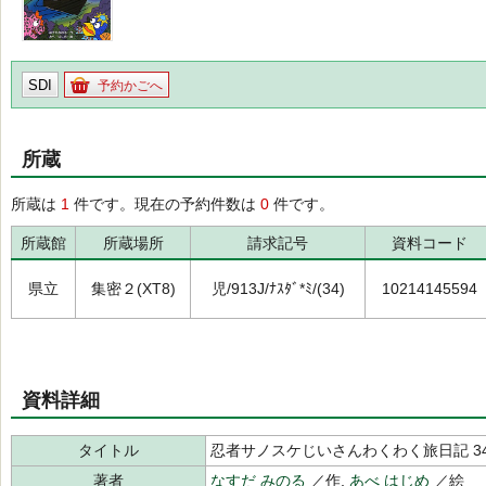
SDI
予約かごへ
所蔵
所蔵は
1
件です。現在の予約件数は
0
件です。
所蔵館
所蔵場所
請求記号
資料コード
県立
集密２(XT8)
児/913J/ﾅｽﾀﾞ*ﾐ/(34)
10214145594
資料詳細
タイトル
忍者サノスケじいさんわくわく旅日記 3
著者
なすだ みのる
／作,
あべ はじめ
／絵