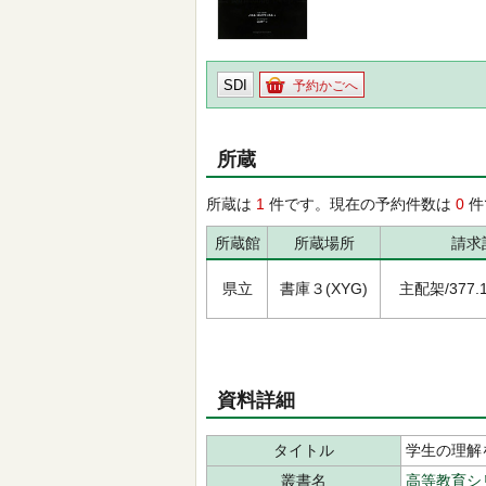
SDI
予約かごへ
所蔵
所蔵は
1
件です。現在の予約件数は
0
件
所蔵館
所蔵場所
請求
県立
書庫３(XYG)
主配架/377.15
資料詳細
タイトル
学生の理解
叢書名
高等教育シ