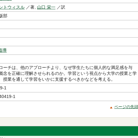
ントウィスル
／著,
山口 栄一
／訳
版部
指導
ローチは、他のアプローチより、なぜ学生たちに個人的な満足感を与
概念を正確に理解させられるのか。学習という視点から大学の授業と学
、授業を通して学習をいかに支援するべきかなどを考える。
9-1
40419-1
ページの先