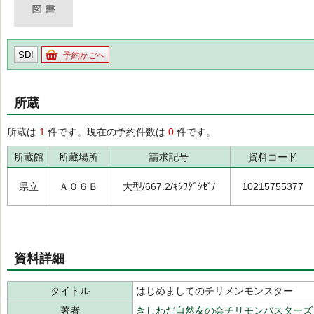
SDI
予約かごへ
所蔵
所蔵は
1
件です。現在の予約件数は
0
件です。
所蔵館
所蔵場所
請求記号
資料コード
県立
Ａ０６Ｂ
大型/667.2/ｷｼﾜﾀﾞｼｾﾞ/
10215755377
資料詳細
タイトル
はじめましてのチリメンモンスター
著者
きしわだ自然友の会チリモンバスターズ