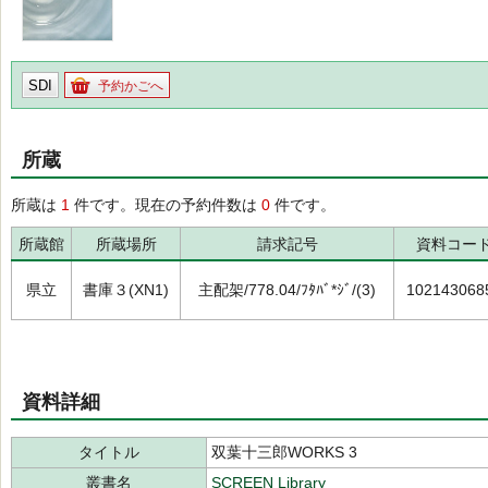
SDI
予約かごへ
所蔵
所蔵は
1
件です。現在の予約件数は
0
件です。
所蔵館
所蔵場所
請求記号
資料コー
県立
書庫３(XN1)
主配架/778.04/ﾌﾀﾊﾞ*ｼﾞ/(3)
102143068
資料詳細
タイトル
双葉十三郎WORKS 3
叢書名
SCREEN Library