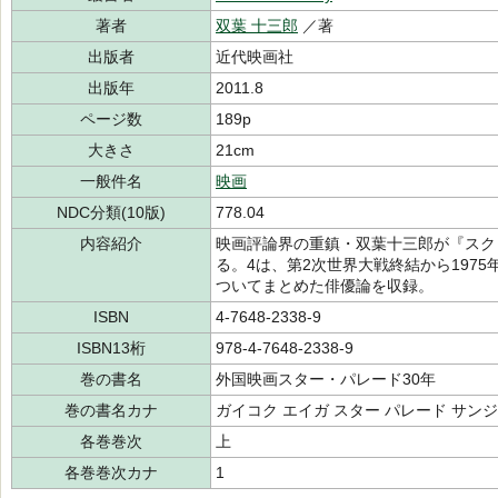
著者
双葉 十三郎
／著
出版者
近代映画社
出版年
2011.8
ページ数
189p
大きさ
21cm
一般件名
映画
NDC分類(10版)
778.04
内容紹介
映画評論界の重鎮・双葉十三郎が『スク
る。4は、第2次世界大戦終結から197
ついてまとめた俳優論を収録。
ISBN
4-7648-2338-9
ISBN13桁
978-4-7648-2338-9
巻の書名
外国映画スター・パレード30年
巻の書名カナ
ガイコク エイガ スター パレード サン
各巻巻次
上
各巻巻次カナ
1