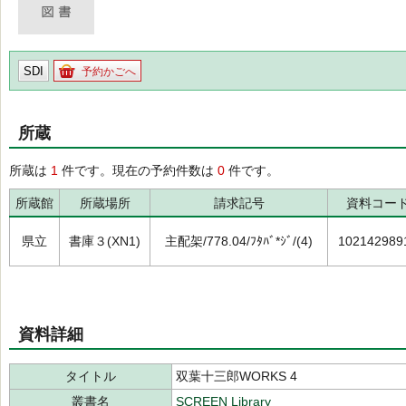
SDI
予約かごへ
所蔵
所蔵は
1
件です。現在の予約件数は
0
件です。
所蔵館
所蔵場所
請求記号
資料コー
県立
書庫３(XN1)
主配架/778.04/ﾌﾀﾊﾞ*ｼﾞ/(4)
102142989
資料詳細
タイトル
双葉十三郎WORKS 4
叢書名
SCREEN Library