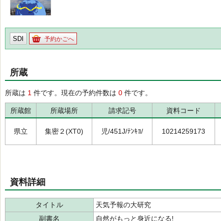
SDI
予約かごへ
所蔵
所蔵は
1
件です。現在の予約件数は
0
件です。
所蔵館
所蔵場所
請求記号
資料コード
県立
集密２(XT0)
児/451J/ﾃﾝｷﾖ/
10214259173
資料詳細
タイトル
天気予報の大研究
副書名
自然がもっと身近になる!