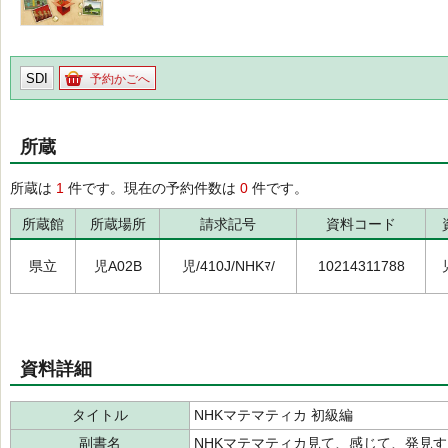
SDI
予約かごへ
所蔵
所蔵は
1
件です。現在の予約件数は
0
件です。
所蔵館
所蔵場所
請求記号
資料コード
県立
児A02B
児/410J/NHKﾏ/
10214311788
資料詳細
タイトル
NHKマテマティカ 初級編
副書名
NHKマテマティカ見て、感じて、発見