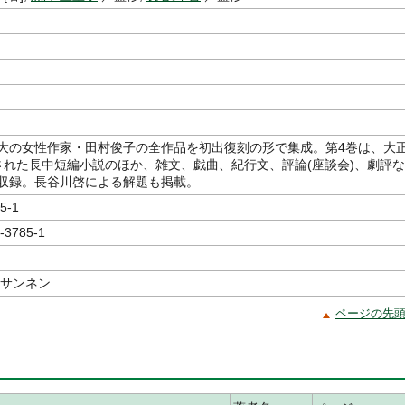
大の女性作家・田村俊子の全作品を初出復刻の形で集成。第4巻は、大
された長中短編小説のほか、雑文、戯曲、紀行文、評論(座談会)、劇評な
収録。長谷川啓による解題も掲載。
5-1
-3785-1
 サンネン
ページの先