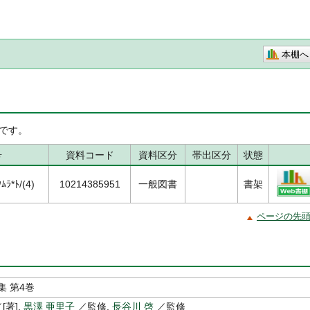
本棚へ
です。
号
資料コード
資料区分
帯出区分
状態
ﾗ*ﾄ/(4)
10214385951
一般図書
書架
ページの先
集 第4巻
[著],
黒澤 亜里子
／監修,
長谷川 啓
／監修