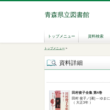
青森県立図書館
トップメニュー
資料検索
トップメニュー
>
資料詳細
田村俊子全集 第4巻
田村 俊子／[著] -- ゆまに書房 
（ 大正3年 ）