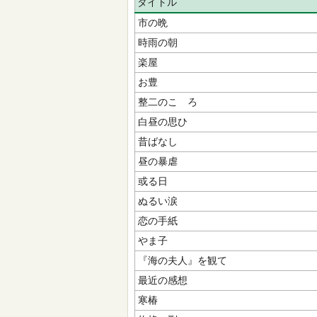
タイトル
市の晩
時雨の朝
楽屋
お豊
整二のこゝろ
白昼の思ひ
昔ばなし
昼の暴虐
或る日
ぬるい涙
恋の手紙
やま子
『海の夫人』を観て
最近の感想
寒椿