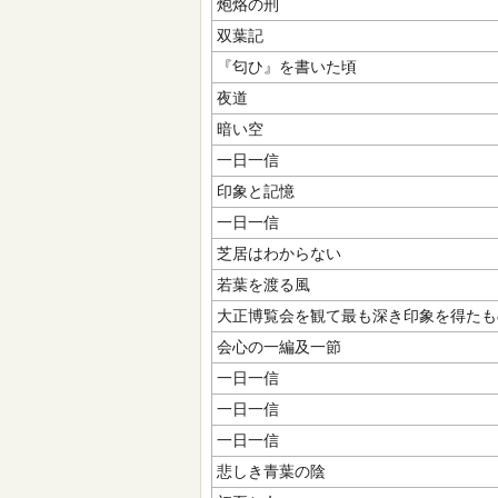
炮烙の刑
双葉記
『匂ひ』を書いた頃
夜道
暗い空
一日一信
印象と記憶
一日一信
芝居はわからない
若葉を渡る風
大正博覧会を観て最も深き印象を得たも
会心の一編及一節
一日一信
一日一信
一日一信
悲しき青葉の陰