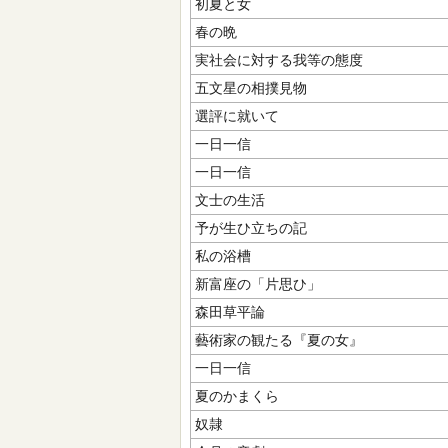
初夏と女
春の晩
実社会に対する我等の態度
五文星の相撲見物
選評に就いて
一日一信
一日一信
文士の生活
予が生ひ立ちの記
私の浴槽
新富座の「片思ひ」
森田草平論
藝術家の観たる『夏の女』
一日一信
夏のかまくら
奴隷