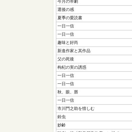
今月の帝劇
選後の感
夏季の愛読書
一日一信
一日一信
趣味と好尚
新進作家と其作品
父の死後
枸杞の実の誘惑
一日一信
一日一信
秋、眼、唇
一日一信
市川門之助を惜しむ
鈴虫
妙齢