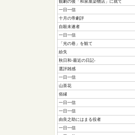
観劇の後「和泉屋染物店」に就て
一日一信
十月の帝劇評
自殺未遂者
一日一信
「光の巷」を観て
紛失
秋日和-最近の日記-
選評雑感
一日一信
山茶花
俗縁
一日一信
一日一信
由良之助にはまる役者
一日一信