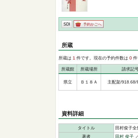
SDI
予約かごへ
所蔵
所蔵は
1
件です。現在の予約件数は
0
件
所蔵館
所蔵場所
請求記
県立
Ｂ１８Ａ
主配架/918.68/ﾀﾑ
資料詳細
タイトル
田村俊子全
著者
田村 俊子
／