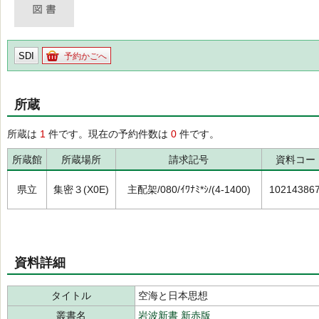
SDI
予約かごへ
所蔵
所蔵は
1
件です。現在の予約件数は
0
件です。
所蔵館
所蔵場所
請求記号
資料コー
県立
集密３(X0E)
主配架/080/ｲﾜﾅﾐ*ｼ/(4-1400)
10214386
資料詳細
タイトル
空海と日本思想
叢書名
岩波新書 新赤版