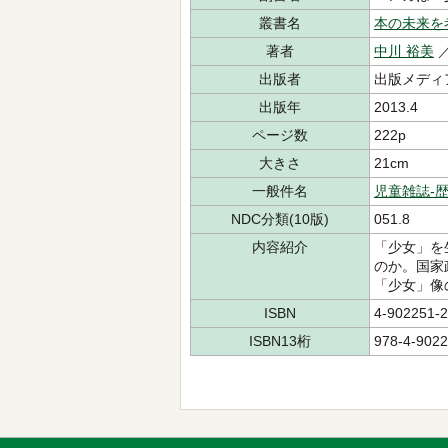
叢書名
本の未来を
著者
中川 裕美
出版者
出版メディ
出版年
2013.4
ページ数
222p
大きさ
21cm
一般件名
児童雑誌-
NDC分類(10版)
051.8
内容紹介
「少女」を
のか。国家
「少女」像
ISBN
4-902251-2
ISBN13桁
978-4-9022