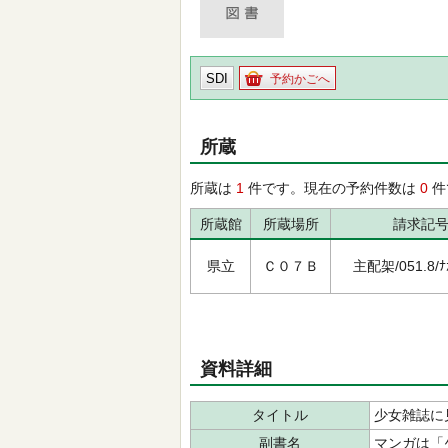
SDI
予約かごへ
所蔵
所蔵は
1
件です。現在の予約件数は
0
件
所蔵館
所蔵場所
請求記
県立
Ｃ０７Ｂ
主配架/051.8/ﾅｶ
資料詳細
タイトル
少女雑誌に
副書名
マンガは「