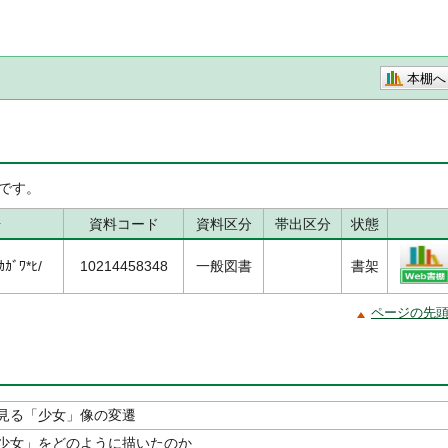
本棚へ
です。
号
資料コード
資料区分
帯出区分
状態
ｶﾞﾜ*ﾋ/
10214458348
一般図書
書架
ページの先
見る「少女」像の変遷
少女」をどのように描いたのか