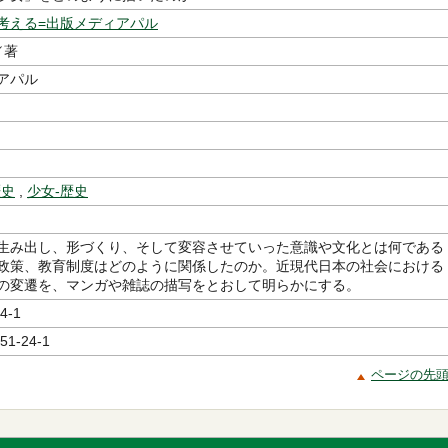
考える=出版メディアパル
／著
アパル
歴史
,
少女-歴史
生み出し、形づくり、そして変容させていった意識や文化とは何である
政策、教育制度はどのように関係したのか。近現代日本の社会における
の変遷を、マンガや雑誌の描写をとおして明らかにする。
4-1
51-24-1
ページの先