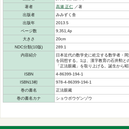
著者
高瀬 正仁
／著
出版者
みみずく舎
出版年
2013.5
ページ数
9,351,4p
大きさ
20cm
NDC分類(10版)
289.1
内容紹介
日本近代の数学史に屹立する数学者・岡
を回想する。1は、漢字教育の石井勲と
「正法眼藏」を取り上げる。誕生から昭
ISBN
4-86399-194-1
ISBN13桁
978-4-86399-194-1
巻の書名
正法眼藏
巻の書名カナ
ショウボウゲンゾウ