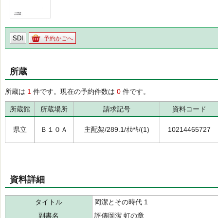
SDI
予約かごへ
所蔵
所蔵は
1
件です。現在の予約件数は
0
件です。
所蔵館
所蔵場所
請求記号
資料コード
県立
Ｂ１０Ａ
主配架/289.1/ｵｶ*ｷ/(1)
10214465727
資料詳細
タイトル
岡潔とその時代 1
副書名
評傳岡潔 虹の章