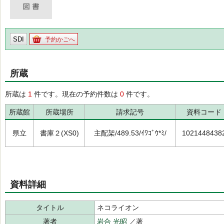
SDI
予約かごへ
所蔵
所蔵は
1
件です。現在の予約件数は
0
件です。
所蔵館
所蔵場所
請求記号
資料コード
県立
書庫２(XS0)
主配架/489.53/ｲﾜｺﾞｳ*ﾐ/
1021448438
資料詳細
タイトル
ネコライオン
著者
岩合 光昭
／著