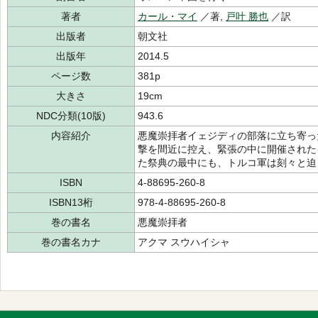
著者
カール・マイ
／著,
戸叶 勝也
／訳
出版者
朝文社
出版年
2014.5
ページ数
381p
大きさ
19cm
NDC分類(10版)
943.6
内容紹介
悪魔崇拝者イェジディの部落に立ち寄っ
撃を間近に控え、緊張の中に開催された
た祭典の最中にも、トルコ軍は刻々と迫
ISBN
4-88695-260-8
ISBN13桁
978-4-88695-260-8
巻の書名
悪魔崇拝者
巻の書名カナ
アクマ スウハイシャ