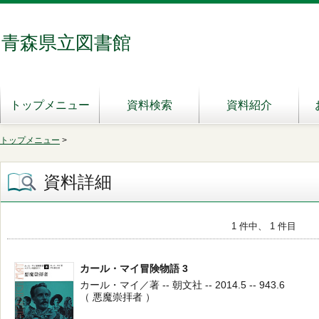
青森県立図書館
トップメニュー
資料検索
資料紹介
トップメニュー
>
資料詳細
1 件中、 1 件目
カール・マイ冒険物語 3
カール・マイ／著 -- 朝文社 -- 2014.5 -- 943.6
（ 悪魔崇拝者 ）