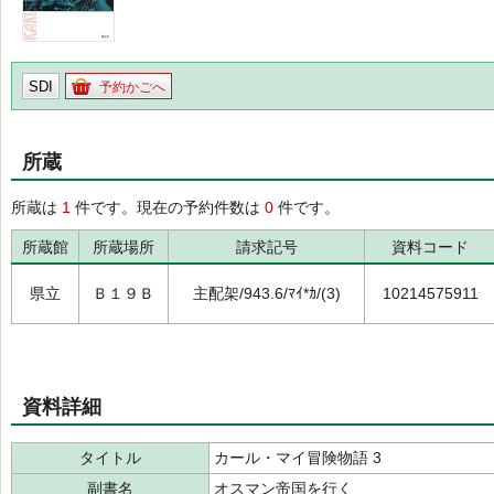
SDI
予約かごへ
所蔵
所蔵は
1
件です。現在の予約件数は
0
件です。
所蔵館
所蔵場所
請求記号
資料コード
県立
Ｂ１９Ｂ
主配架/943.6/ﾏｲ*ｶ/(3)
10214575911
資料詳細
タイトル
カール・マイ冒険物語 3
副書名
オスマン帝国を行く