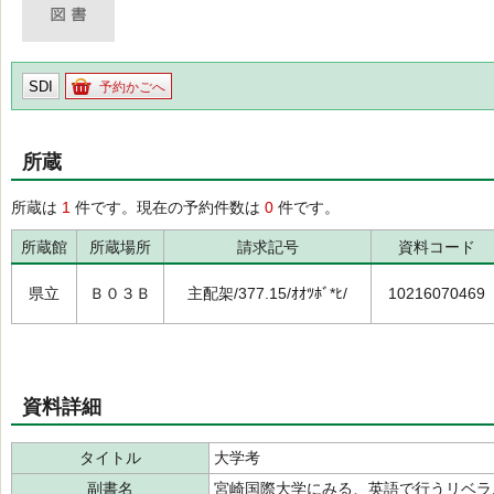
SDI
予約かごへ
所蔵
所蔵は
1
件です。現在の予約件数は
0
件です。
所蔵館
所蔵場所
請求記号
資料コード
県立
Ｂ０３Ｂ
主配架/377.15/ｵｵﾂﾎﾞ*ﾋ/
10216070469
資料詳細
タイトル
大学考
副書名
宮崎国際大学にみる、英語で行うリベラ