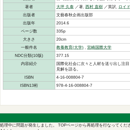
著者
大坪 久泰
／著,
西村 直樹
／英訳,
ロイ
出版者
文藝春秋企画出版部
出版年
2014.6
ページ数
335p
大きさ
20cm
一般件名
教養教育(大学)
,
宮崎国際大学
NDC分類(10版)
377.15
内容紹介
国際化社会に次々と人材を送り出し注目
見解を語る。
ISBN
4-16-008804-7
ISBN13桁
978-4-16-008804-7
処理中に問題が発生しました。
TOPページから再処理を行なってくだ