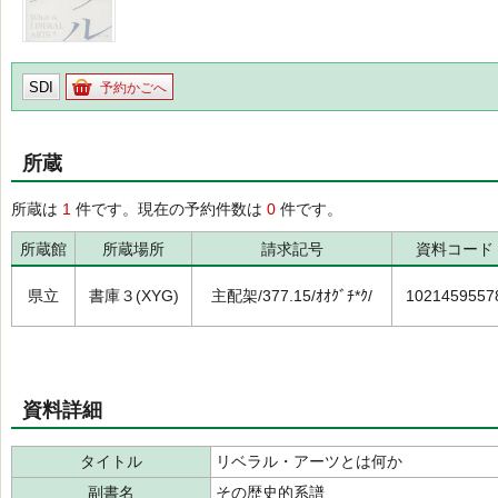
SDI
予約かごへ
所蔵
所蔵は
1
件です。現在の予約件数は
0
件です。
所蔵館
所蔵場所
請求記号
資料コード
県立
書庫３(XYG)
主配架/377.15/ｵｵｸﾞﾁ*ｸ/
1021459557
資料詳細
タイトル
リベラル・アーツとは何か
副書名
その歴史的系譜