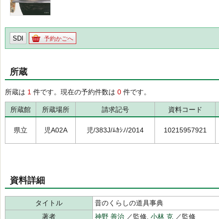
SDI
予約かごへ
所蔵
所蔵は
1
件です。現在の予約件数は
0
件です。
所蔵館
所蔵場所
請求記号
資料コード
県立
児A02A
児/383J/ﾑｶｼﾉ/2014
10215957921
資料詳細
タイトル
昔のくらしの道具事典
著者
神野 善治
／監修,
小林 克
／監修