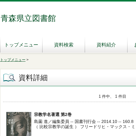
青森県立図書館
トップメニュー
資料検索
資料紹介
トップメニュー
>
資料詳細
1 件中、 1 件目
宗教学名著選 第2巻
島薗 進／編集委員 -- 国書刊行会 -- 2014.10 -- 160.8
（ 比較宗教学の誕生 ） フリードリヒ・マックス・