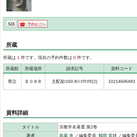
SDI
予約かごへ
所蔵
所蔵は
1
件です。現在の予約件数は
0
件です。
所蔵館
所蔵場所
請求記号
資料コード
県立
Ｂ０８Ｂ
主配架/160.8/ｼﾕｳｷﾖｳ/(2)
10214606483
資料詳細
タイトル
宗教学名著選 第2巻
著者
島薗 進
／編集委員,
鶴岡 賀雄
／編集委