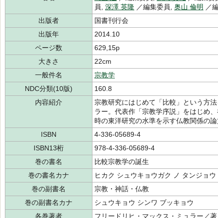
員,
深澤 英隆
／編集委員,
奥山 倫明
／編
出版者
国書刊行会
出版年
2014.10
ページ数
629,15p
大きさ
22cm
一般件名
宗教学
NDC分類(10版)
160.8
内容紹介
宗教研究にはじめて「比較」という方法
ラー。代表作「宗教学序説」をはじめ、
時の東洋研究の水準を示す仏教関係の論
ISBN
4-336-05689-4
ISBN13桁
978-4-336-05689-4
巻の書名
比較宗教学の誕生
巻の書名カナ
ヒカク シュウキョウガク ノ タンジョウ
巻の副書名
宗教・神話・仏教
巻の副書名カナ
シュウキョウ シンワ ブッキョウ
各巻著者
フリードリヒ・マックス・ミュラー／著