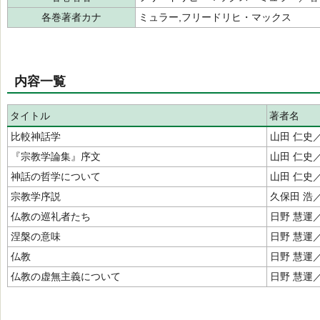
各巻著者カナ
ミュラー,フリードリヒ・マックス
内容一覧
タイトル
著者名
比較神話学
山田 仁史
『宗教学論集』序文
山田 仁史
神話の哲学について
山田 仁史
宗教学序説
久保田 浩
仏教の巡礼者たち
日野 慧運
涅槃の意味
日野 慧運
仏教
日野 慧運
仏教の虚無主義について
日野 慧運