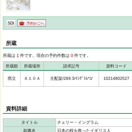
SDI
予約かごへ
所蔵
所蔵は
1
件です。現在の予約件数は
0
件です。
所蔵館
所蔵場所
請求記号
資料コード
県立
Ａ１０Ａ
主配架/289.3/ｲﾝｸﾞﾗﾑ*ｺ/
10214802527
資料詳細
タイトル
チェリー・イングラム
副書名
日本の桜を救ったイギリス人