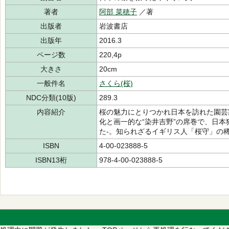
著者
阿部 菜穂子
／著
出版者
岩波書店
出版年
2016.3
ページ数
220,4p
大きさ
20cm
一般件名
さくら(桜)
NDC分類(10版)
289.3
内容紹介
桜の魅力にとりつかれ日本を訪れた園芸
化と画一的な“染井吉野”の席巻で、日
た-。知られざるイギリス人「桜守」の
ISBN
4-00-023888-5
ISBN13桁
978-4-00-023888-5