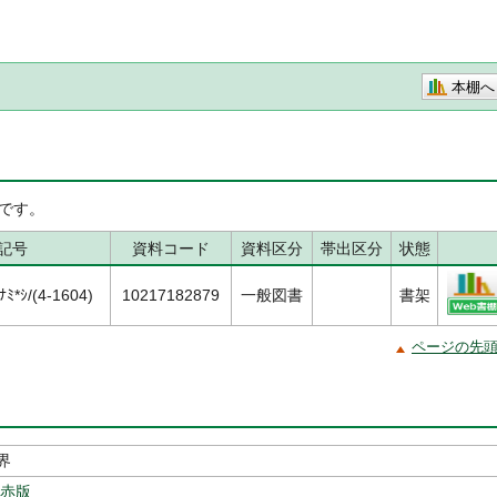
本棚へ
です。
記号
資料コード
資料区分
帯出区分
状態
ﾐ*ｼ/(4-1604)
10217182879
一般図書
書架
ページの先
界
新赤版