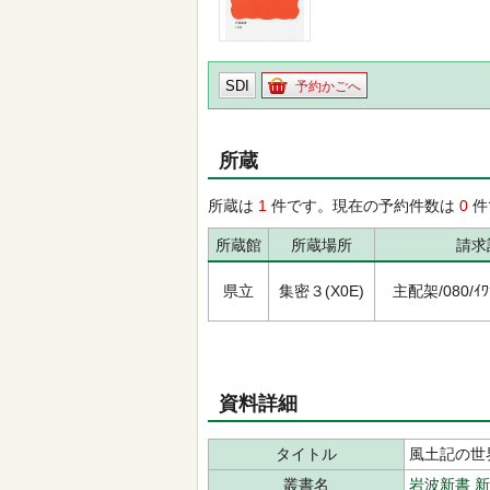
SDI
予約かごへ
所蔵
所蔵は
1
件です。現在の予約件数は
0
件
所蔵館
所蔵場所
請求
県立
集密３(X0E)
主配架/080/ｲﾜﾅ
資料詳細
タイトル
風土記の世
叢書名
岩波新書 