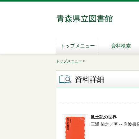
青森県立図書館
トップメニュー
資料検索
トップメニュー
>
資料詳細
風土記の世界
三浦 佑之／著 -- 岩波書店 -- 