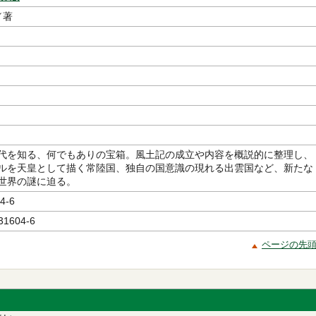
／著
代を知る、何でもありの宝箱。風土記の成立や内容を概説的に整理し、
ルを天皇として描く常陸国、独自の国意識の現れる出雲国など、新たな
世界の謎に迫る。
4-6
31604-6
ページの先