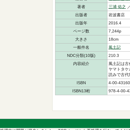
著者
三浦 佑之
出版者
岩波書店
出版年
2016.4
ページ数
7,244p
大きさ
18cm
一般件名
風土記
NDC分類(10版)
210.3
内容紹介
風土記は古
ヤマトタケ
読みで古代
ISBN
4-00-43160
ISBN13桁
978-4-00-4