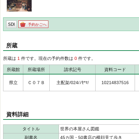
SDI
予約かごへ
所蔵
所蔵は
1
件です。現在の予約件数は
0
件です。
所蔵館
所蔵場所
請求記号
資料コード
県立
Ｃ０７Ｂ
主配架/024/ﾉｾ*ﾏ/
10214837516
資料詳細
タイトル
世界の本屋さん図鑑
副書名
45カ国・50書店の横顔見て歩き