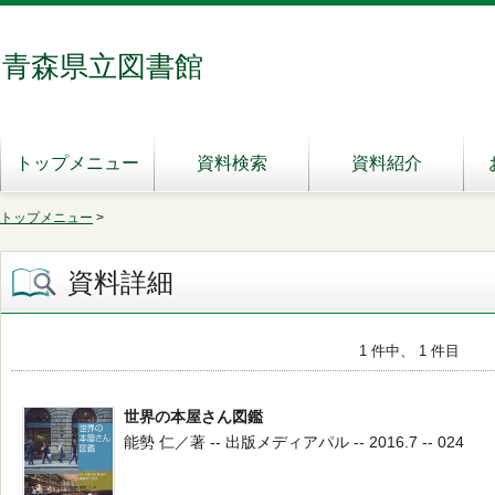
青森県立図書館
トップメニュー
資料検索
資料紹介
トップメニュー
>
資料詳細
1 件中、 1 件目
世界の本屋さん図鑑
能勢 仁／著 -- 出版メディアパル -- 2016.7 -- 024