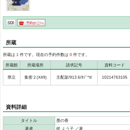
SDI
予約かごへ
所蔵
所蔵は
1
件です。現在の予約件数は
0
件です。
所蔵館
所蔵場所
請求記号
資料コード
県立
集密２(X49)
主配架/913.6/ｶｼﾞ*ﾖ/
10214763105
資料詳細
タイトル
墨の香
著者
梶 よう子
／著