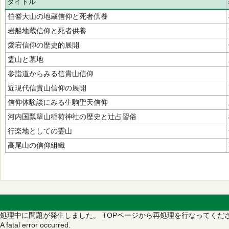
タイトル
伯耆大山の地蔵信仰と死者供養
岩船地蔵信仰と死者供養
愛宕信仰の歴史的展開
霊山と墓地
参詣道からみる信貴山信仰
近現代信貴山信仰の展開
信仰体験談にみる生駒聖天信仰
河内国瓢簞山稲荷神社の歴史と辻占習俗
行楽地としての霊山
高尾山の信仰組織
処理中に問題が発生しました。
TOPページから再処理を行なってくだ
A fatal error occurred.