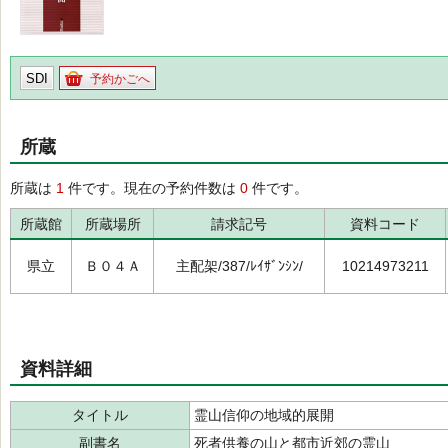
SDI
予約かごへ
所蔵
所蔵は
1
件です。現在の予約件数は
0
件です。
所蔵館
所蔵場所
請求記号
資料コード
県立
Ｂ０４Ａ
主配架/387/ﾚｲｻﾞﾝｼﾝ/
10214973211
資料詳細
タイトル
霊山信仰の地域的展開
副書名
死者供養の山と都市近郊の霊山