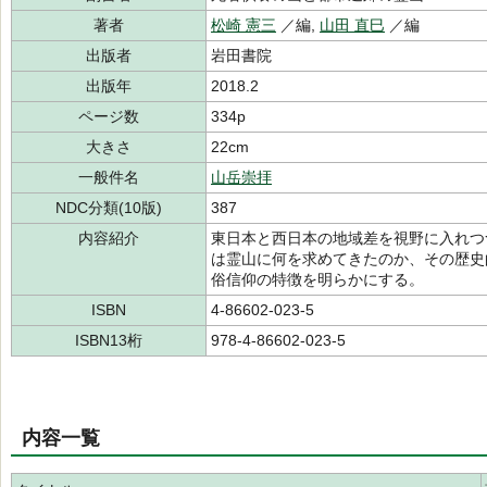
著者
松崎 憲三
／編,
山田 直巳
／編
出版者
岩田書院
出版年
2018.2
ページ数
334p
大きさ
22cm
一般件名
山岳崇拝
NDC分類(10版)
387
内容紹介
東日本と西日本の地域差を視野に入れつ
は霊山に何を求めてきたのか、その歴史
俗信仰の特徴を明らかにする。
ISBN
4-86602-023-5
ISBN13桁
978-4-86602-023-5
内容一覧