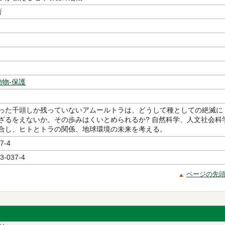
著
動物-保護
った千頭しか残っていないアムールトラは、どうして種としての絶滅に
ざるをえないか。その歩みはくいとめられるか? 自然科学、人文社会科
合し、ヒトとトラの関係、地球環境の未来を考える。
7-4
3-037-4
ページの先