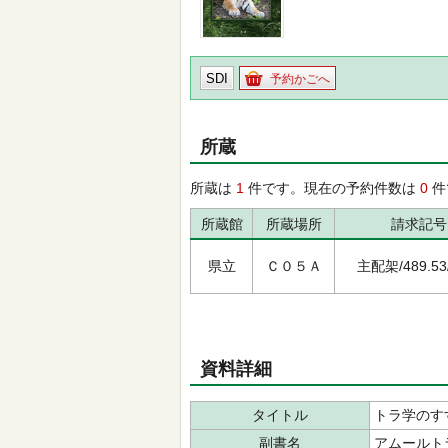
SDI
予約かごへ
所蔵
所蔵は
1
件です。現在の予約件数は
0
件
所蔵館
所蔵場所
請求記号
県立
Ｃ０５Ａ
主配架/489.53/
資料詳細
タイトル
トラ学のす
副書名
アムールト