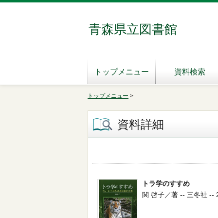
青森県立図書館
トップメニュー
資料検索
トップメニュー
>
資料詳細
トラ学のすすめ
関 啓子／著 -- 三冬社 -- 20