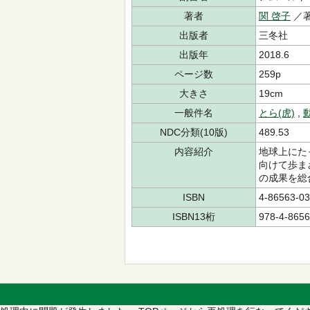
著者
関 啓子
／
出版者
三冬社
出版年
2018.6
ページ数
259p
大きさ
19cm
一般件名
とら(虎)
,
NDC分類(10版)
489.53
内容紹介
地球上にた
向けて歩ま
の成果を総
ISBN
4-86563-03
ISBN13桁
978-4-8656