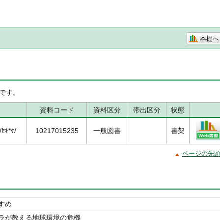
本棚へ
です。
資料コード
資料区分
帯出区分
状態
ｾｷ*ｹ/
10217015235
一般図書
書架
ページの先
すめ
ラが教える地球環境の危機