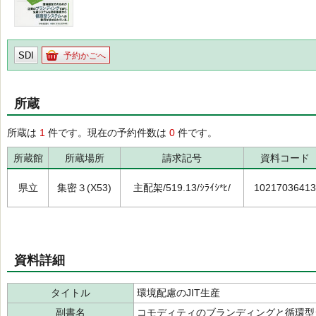
SDI
予約かごへ
所蔵
所蔵は
1
件です。現在の予約件数は
0
件です。
所蔵館
所蔵場所
請求記号
資料コード
県立
集密３(X53)
主配架/519.13/ｼﾗｲｼ*ﾋ/
10217036413
資料詳細
タイトル
環境配慮のJIT生産
副書名
コモディティのブランディングと循環型