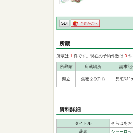
SDI
予約かごへ
所蔵
所蔵は
1
件です。現在の予約件数は
0
件
所蔵館
所蔵場所
請求記
県立
集密２(XTH)
児/E/ｽｷﾞｳ
資料詳細
タイトル
そらはあお
著者
シャーロッ