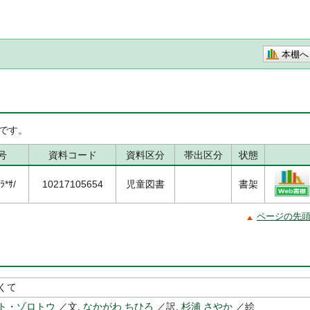
本棚へ
です。
号
資料コード
資料区分
帯出区分
状態
ﾗ*ｻ/
10217105654
児童図書
書架
ページの先
くて
ト・ゾロトウ
／文,
なかがわ ちひろ
／訳,
杉浦 さやか
／絵